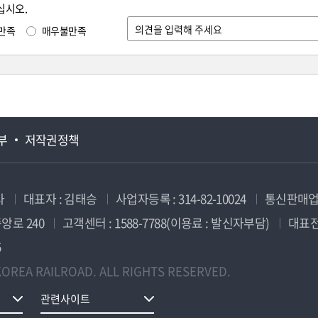
십시오.
만족
매우불만족
부
저작권정책
사
대표자 : 김태승
사업자등록 : 314-82-10024
통신판매업신
앙로 240
고객센터 : 1588-7788(이용료 : 발신자부담)
대표전화
5
OREA RAILROAD. ALL RIGHTS RESERVED.
관련사이트