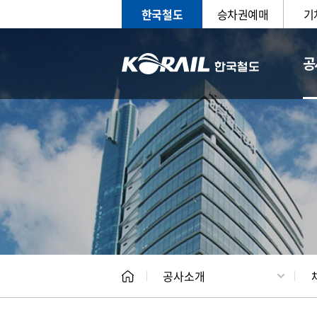
한국철도
승차권예매
기
공
CEO
일반현
공사소개