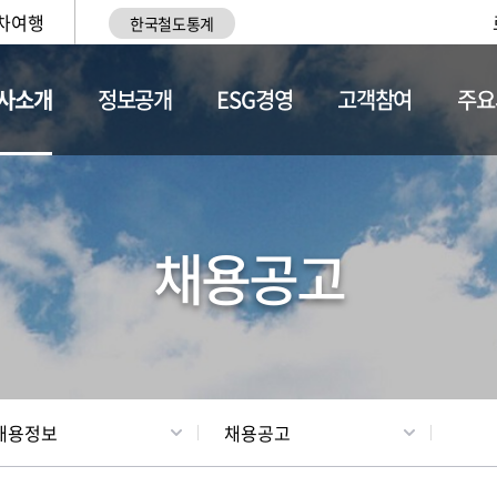
차여행
한국철도통계
사소개
정보공개
ESG경영
고객참여
주요
황
조직현황
채용정보
채용공고
채용정보
채용공고