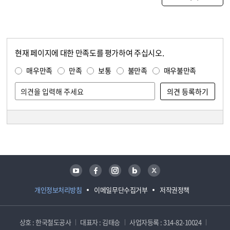
현재 페이지에 대한 만족도를 평가하여 주십시오.
콘텐츠 만족도 조사
만족도 조사
매우만족
만족
보통
불만족
매우불만족
담당자 정보
담당자 정보
유튜브
페이스북
인스타그램
블로그
트위터
개인정보처리방침
이메일무단수집거부
저작권정책
상호 : 한국철도공사
대표자 : 김태승
사업자등록 : 314-82-10024