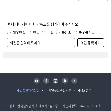
현재 페이지에 대한 만족도를 평가하여 주십시오.
콘텐츠 만족도 조사
만족도 조사
매우만족
만족
보통
불만족
매우불만족
담당자 정보
담당자 정보
유튜브
페이스북
인스타그램
블로그
트위터
개인정보처리방침
이메일무단수집거부
저작권정책
상호 : 한국철도공사
대표자 : 김태승
사업자등록 : 314-82-10024