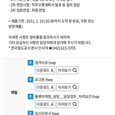
- 2차 면접시험 : 직무수행계획서 발표 등 질의 응답
- 3차 임원면접 : 최종 면접
○ 제출기한 : 2011. 2. 10 (16:00까지 도착 분 유효, 우편 또는
방문제출)
자세한 사항은 첨부물을 참조하시기 바라며
기타 궁금하신 사항은 담당자에게 문의해 주시기 바랍니다.
* 한국철도공사 본사 인사처 ☎ 042) 615-3705
결격사유.hwp
다운로드
미리보기
공고문.hwp
다운로드
미리보기
파일
물류마케팅_담당__담당업무_자격요건.hwp
다운로드
미리보기
입사지원서.hwp