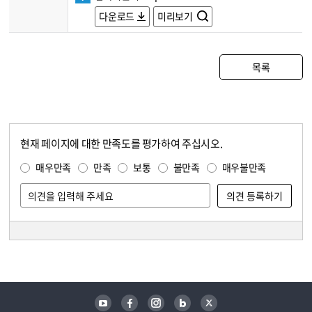
다운로드
미리보기
목록
현재 페이지에 대한 만족도를 평가하여 주십시오.
콘텐츠 만족도 조사
만족도 조사
매우만족
만족
보통
불만족
매우불만족
담당자 정보
담당자 정보
유튜브
페이스북
인스타그램
블로그
트위터