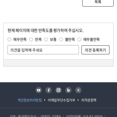
목록
현재 페이지에 대한 만족도를 평가하여 주십시오.
콘텐츠 만족도 조사
만족도 조사
매우만족
만족
보통
불만족
매우불만족
담당자 정보
담당자 정보
유튜브
페이스북
인스타그램
블로그
트위터
개인정보처리방침
이메일무단수집거부
저작권정책
상호 : 한국철도공사
대표자 : 김태승
사업자등록 : 314-82-10024