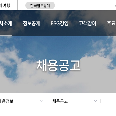
차여행
한국철도통계
사소개
정보공개
ESG경영
고객참여
주요
황
조직현황
채용정보
채용공고
채용정보
채용공고