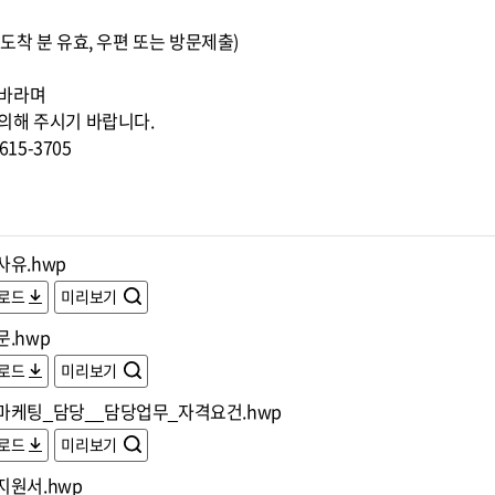
0까지 도착 분 유효, 우편 또는 방문제출)
 바라며
의해 주시기 바랍니다.
15-3705
사유.hwp
로드
미리보기
.hwp
로드
미리보기
마케팅_담당__담당업무_자격요건.hwp
로드
미리보기
지원서.hwp