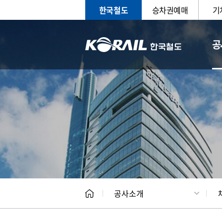
한국철도
승차권예매
기
공
CEO
일반현
공사소개