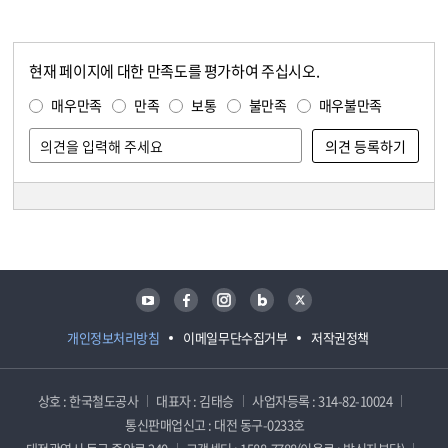
현재 페이지에 대한 만족도를 평가하여 주십시오.
콘텐츠 만족도 조사
만족도 조사
매우만족
만족
보통
불만족
매우불만족
담당자 정보
담당자 정보
유튜브
페이스북
인스타그램
블로그
트위터
개인정보처리방침
이메일무단수집거부
저작권정책
상호 : 한국철도공사
대표자 : 김태승
사업자등록 : 314-82-10024
통신판매업신고 : 대전 동구-0233호