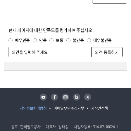
현재 페이지에 대한 만족도를 평가하여 주십시오.
콘텐츠 만족도 조사
만족도 조사
매우만족
만족
보통
불만족
매우불만족
담당자 정보
담당자 정보
유튜브
페이스북
인스타그램
블로그
트위터
개인정보처리방침
이메일무단수집거부
저작권정책
상호 : 한국철도공사
대표자 : 김태승
사업자등록 : 314-82-10024