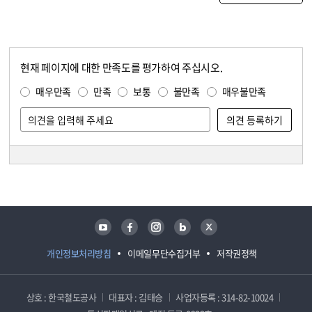
현재 페이지에 대한 만족도를 평가하여 주십시오.
콘텐츠 만족도 조사
만족도 조사
매우만족
만족
보통
불만족
매우불만족
담당자 정보
담당자 정보
유튜브
페이스북
인스타그램
블로그
트위터
개인정보처리방침
이메일무단수집거부
저작권정책
상호 : 한국철도공사
대표자 : 김태승
사업자등록 : 314-82-10024