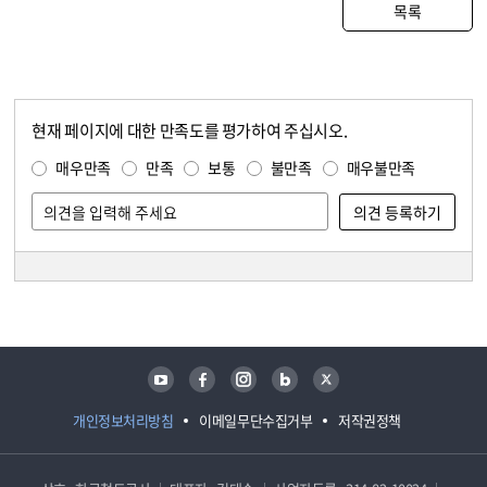
목록
현재 페이지에 대한 만족도를 평가하여 주십시오.
콘텐츠 만족도 조사
만족도 조사
매우만족
만족
보통
불만족
매우불만족
담당자 정보
담당자 정보
유튜브
페이스북
인스타그램
블로그
트위터
개인정보처리방침
이메일무단수집거부
저작권정책