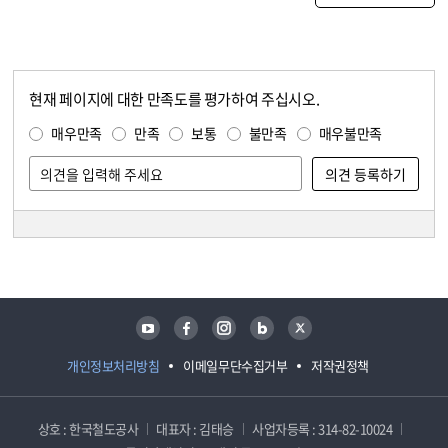
현재 페이지에 대한 만족도를 평가하여 주십시오.
콘텐츠 만족도 조사
만족도 조사
매우만족
만족
보통
불만족
매우불만족
담당자 정보
담당자 정보
유튜브
페이스북
인스타그램
블로그
트위터
개인정보처리방침
이메일무단수집거부
저작권정책
상호 : 한국철도공사
대표자 : 김태승
사업자등록 : 314-82-10024