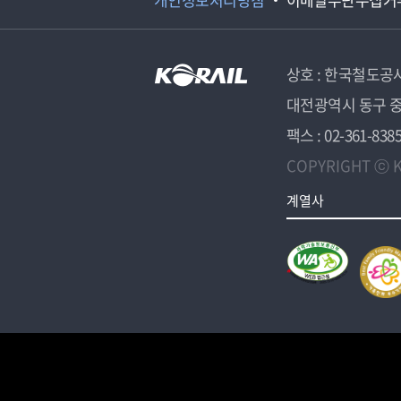
상호 : 한국철도공
대전광역시 동구 중
팩스 : 02-361-838
COPYRIGHT ⓒ K
계열사