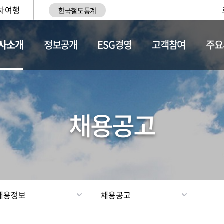
차여행
한국철도통계
사소개
정보공개
ESG경영
고객참여
주요
황
조직현황
채용정보
채용공고
채용정보
채용공고