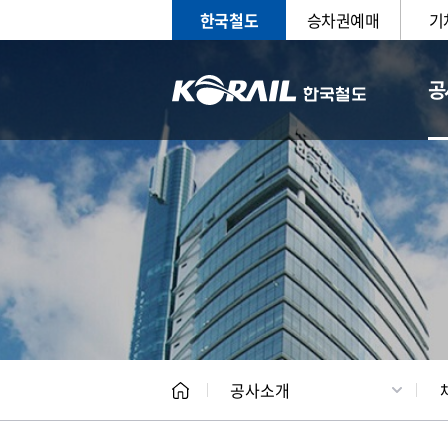
한국철도
승차권예매
기
공
CEO
일반현
공사소개