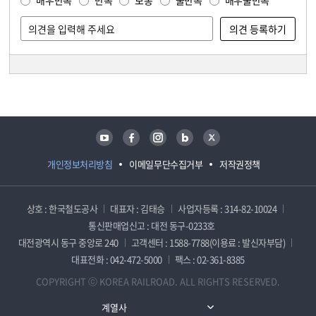
매우만족
만족
보통
불만족
매우불만족
담당자 정보
담당자 정보
유튜브
페이스북
인스타그램
블로그
트위터
개인정보처리방침
이메일무단수집거부
저작권정책
상호 : 한국철도공사
대표자 : 김태승
사업자등록 : 314-82-10024
통신판매업신고 : 대전 동구-0233호
대전광역시 동구 중앙로 240
고객센터 : 1588-7788(이용료 : 발신자부담)
대표전화 : 042-472-5000
팩스 : 02-361-8385
COPYRIGHT ⓒ KOREA RAILROAD. ALL RIGHTS RESERVED.
계열사