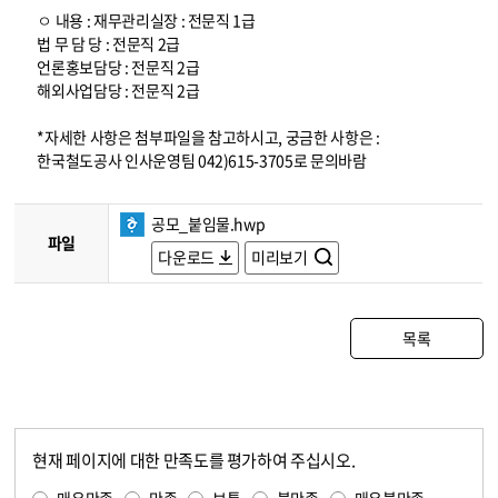
ㅇ 내용 : 재무관리실장 : 전문직 1급
법 무 담 당 : 전문직 2급
언론홍보담당 : 전문직 2급
해외사업담당 : 전문직 2급
*자세한 사항은 첨부파일을 참고하시고, 궁금한 사항은 :
한국철도공사 인사운영팀 042)615-3705로 문의바람
공모_붙임물.hwp
파일
다운로드
미리보기
목록
현재 페이지에 대한 만족도를 평가하여 주십시오.
콘텐츠 만족도 조사
만족도 조사