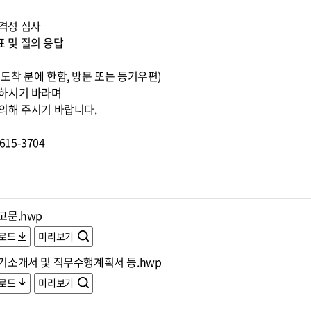
적격성 심사
표 및 질의 응답
0까지 도착 분에 한함, 방문 또는 등기우편)
조하시기 바라며
의해 주시기 바랍니다.
15-3704
공고문.hwp
로드
미리보기
자기소개서 및 직무수행계획서 등.hwp
로드
미리보기