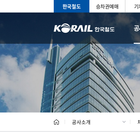
한국철도
승차권예매
기
공
CEO
일반현
공사소개