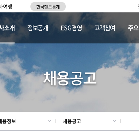
차여행
한국철도통계
사소개
정보공개
ESG경영
고객참여
주요
황
조직현황
채용정보
채용공고
채용정보
채용공고