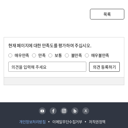
목록
현재 페이지에 대한 만족도를 평가하여 주십시오.
콘텐츠 만족도 조사
만족도 조사
매우만족
만족
보통
불만족
매우불만족
담당자 정보
담당자 정보
유튜브
페이스북
인스타그램
블로그
트위터
개인정보처리방침
이메일무단수집거부
저작권정책