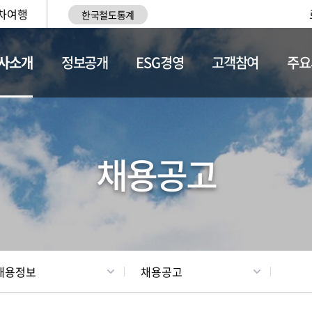
차여행
한국철도통계
사소개
정보공개
ESG경영
고객참여
주요
황
조직현황
채용정보
채용공고
채용정보
채용공고