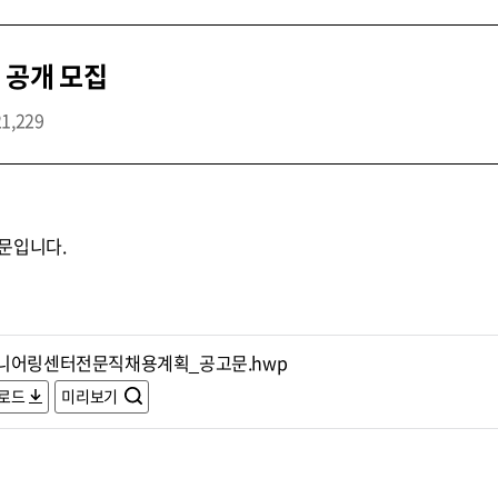
 공개 모집
21,229
문입니다.
니어링센터전문직채용계획_공고문.hwp
로드
미리보기