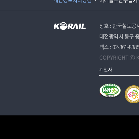
상호 : 한국철도공
대전광역시 동구 중
팩스 : 02-361-838
COPYRIGHT ⓒ K
계열사