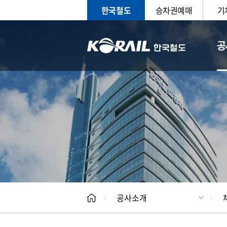
한국철도
승차권예매
기
공
CEO
일반현
공사소개