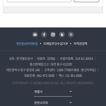
담당자 정보
담당자 정보
유튜브
페이스북
인스타그램
블로그
트위터
개인정보처리방침
이메일무단수집거부
저작권정책
상호 : 한국철도공사
대표자 : 김태승
사업자등록 : 314-82-10024
통신판매업신고 : 대전 동구-0233호
대전광역시 동구 중앙로 240
고객센터 : 1588-7788(이용료 : 발신자부담)
대표전화 : 042-472-5000
팩스 : 02-361-8385
COPYRIGHT ⓒ KOREA RAILROAD. ALL RIGHTS RESERVED.
계열사
관련사이트