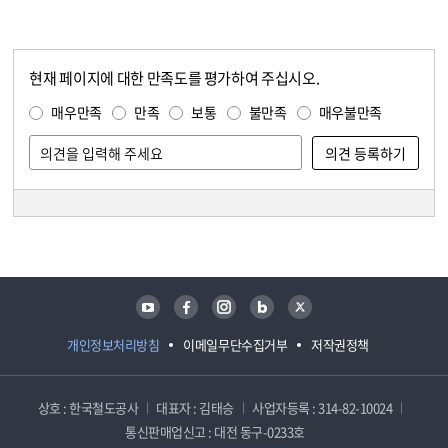
현재 페이지에 대한 만족도를 평가하여 주십시오.
콘텐츠 만족도 조사
만족도 조사
매우만족
만족
보통
불만족
매우불만족
담당자 정보
담당자 정보
유튜브
페이스북
인스타그램
블로그
트위터
개인정보처리방침
이메일무단수집거부
저작권정책
상호 : 한국철도공사
대표자 : 김태승
사업자등록 : 314-82-10024
통신판매업신고 : 대전 동구-0233호