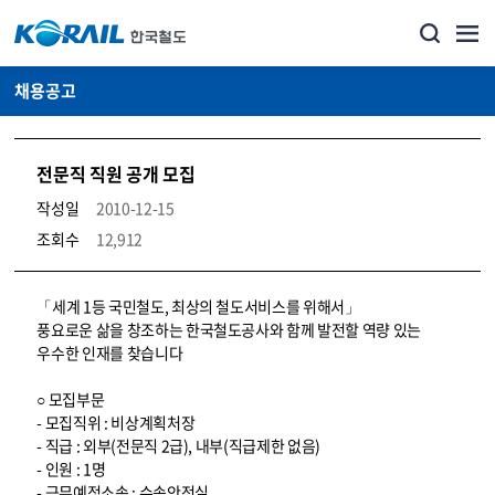
채용공고
전문직 직원 공개 모집
작성일
2010-12-15
조회수
12,912
코레일소개_경영공시_채용공고 상세보기 – 내용, 파일, 담당자 연락처로 구성
「세계 1등 국민철도, 최상의 철도서비스를 위해서」
풍요로운 삶을 창조하는 한국철도공사와 함께 발전할 역량 있는
우수한 인재를 찾습니다
○ 모집부문
- 모집직위 : 비상계획처장
- 직급 : 외부(전문직 2급), 내부(직급제한 없음)
- 인원 : 1명
- 근무예정소속 : 수송안전실