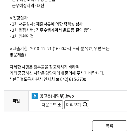
- 근무예정지역 : 대전
○ 전형절차
- 1차 서류심사 : 제출서류에 의한 적격성 심사
- 2차 면접시험 : 직무수행계획서 발표 등 질의 응답
- 3차 임원면접
○ 제출기한 : 2010. 12. 21 (16:00까지 도착 분 유효, 우편 또는
방문제출)
자세한 사항은 첨부물을 참고하시기 바라며
기타 궁금하신 사항은 담당자에게 문의해 주시기 바랍니다.
* 한국철도공사 본사 인사처 ☎ 042) 615-3700
공고문(내외부).hwp
파일
다운로드
미리보기
목록