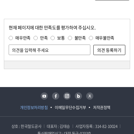
현재 페이지에 대한 만족도를 평가하여 주십시오.
콘텐츠 만족도 조사
만족도 조사
매우만족
만족
보통
불만족
매우불만족
담당자 정보
담당자 정보
유튜브
페이스북
인스타그램
블로그
트위터
개인정보처리방침
이메일무단수집거부
저작권정책
상호 : 한국철도공사
대표자 : 김태승
사업자등록 : 314-82-10024
통신판매업신고 : 대전 동구-0233호