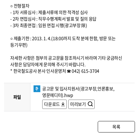
○ 전형절차
- 1차 서류심사 : 제출서류에 의한 적격성 심사
- 2차 면접심사 : 직무수행계획서 발표 및 질의 응답
- 3차 최종면접 : 임원 면접 시행(광고부장 限)
○ 제출기한 : 2013. 1. 4.(18:00까지 도착 분에 한함, 방문 또는
등기우편)
자세한 사항은 첨부의 공고문을 참조하시기 바라며 기타 궁금하신
사항은 담당자에게 문의해 주시기 바랍니다.
* 한국철도공사 본사 인사운영처 ☎ 042) 615-3704
공고문 및 입사지원서(광고부장,언론홍보,
영문에디터).hwp
파일
다운로드
미리보기
목록