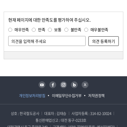
현재 페이지에 대한 만족도를 평가하여 주십시오.
콘텐츠 만족도 조사
만족도 조사
매우만족
만족
보통
불만족
매우불만족
담당자 정보
담당자 정보
유튜브
페이스북
인스타그램
블로그
트위터
개인정보처리방침
이메일무단수집거부
저작권정책
상호 : 한국철도공사
대표자 : 김태승
사업자등록 : 314-82-10024
통신판매업신고 : 대전 동구-0233호
대전광역시 동구 중앙로 240
고객센터 : 1588-7788(이용료 : 발신자부담)