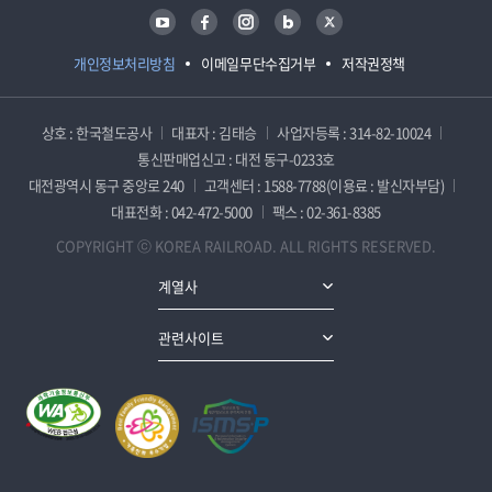
유튜브
페이스북
인스타그램
블로그
트위터
개인정보처리방침
이메일무단수집거부
저작권정책
상호 : 한국철도공사
대표자 : 김태승
사업자등록 : 314-82-10024
통신판매업신고 : 대전 동구-0233호
대전광역시 동구 중앙로 240
고객센터 : 1588-7788(이용료 : 발신자부담)
대표전화 : 042-472-5000
팩스 : 02-361-8385
COPYRIGHT ⓒ KOREA RAILROAD. ALL RIGHTS RESERVED.
계열사
관련사이트