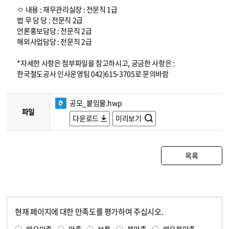
ㅇ 내용 : 재무관리실장 : 전문직 1급
법 무 담 당 : 전문직 2급
언론홍보담당 : 전문직 2급
해외사업담당 : 전문직 2급
*자세한 사항은 첨부파일을 참고하시고, 궁금한 사항은 :
한국철도공사 인사운영팀 042)615-3705로 문의바람
공모_붙임물.hwp
파일
다운로드
미리보기
목록
현재 페이지에 대한 만족도를 평가하여 주십시오.
콘텐츠 만족도 조사
만족도 조사