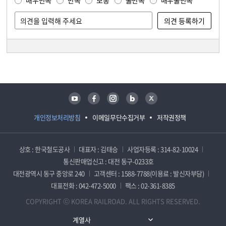
매우만족
만족
보통
불만족
매우불만족
담당자 정보
담당자 정보
유튜브
페이스북
인스타그램
블로그
트위터
개인정보처리방침
이메일무단수집거부
저작권정책
상호 : 한국철도공사
대표자 : 김태승
사업자등록 : 314-82-10024
통신판매업신고 : 대전 동구-0233호
대전광역시 동구 중앙로 240
고객센터 : 1588-7788(이용료 : 발신자부담)
대표전화 : 042-472-5000
팩스 : 02-361-8385
COPYRIGHT ⓒ KOREA RAILROAD. ALL RIGHTS RESERVED.
계열사