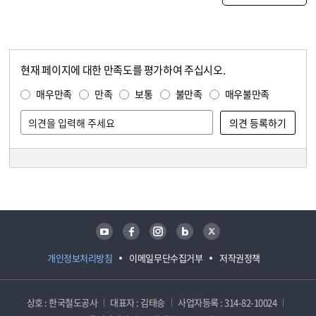
현재 페이지에 대한 만족도를 평가하여 주십시오.
콘텐츠 만족도 조사
만족도 조사
매우만족
만족
보통
불만족
매우불만족
담당자 정보
담당자 정보
유튜브
페이스북
인스타그램
블로그
트위터
개인정보처리방침
이메일무단수집거부
저작권정책
상호 : 한국철도공사
대표자 : 김태승
사업자등록 : 314-82-10024