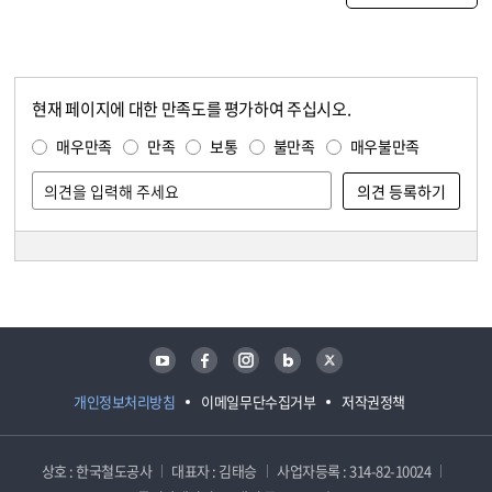
현재 페이지에 대한 만족도를 평가하여 주십시오.
콘텐츠 만족도 조사
만족도 조사
매우만족
만족
보통
불만족
매우불만족
담당자 정보
담당자 정보
유튜브
페이스북
인스타그램
블로그
트위터
개인정보처리방침
이메일무단수집거부
저작권정책
상호 : 한국철도공사
대표자 : 김태승
사업자등록 : 314-82-10024