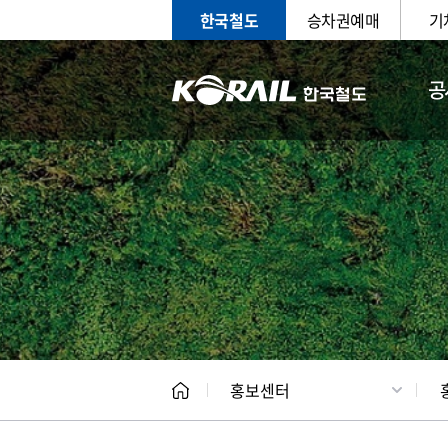
한국철도
승차권예매
기
공
홍보
문화사
홍보센터