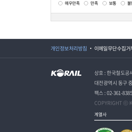
매우만족
만족
보통
불
개인정보처리방침
이메일무단수집거
상호 : 한국철도공
대전광역시 동구 중
팩스 : 02-361-838
COPYRIGHT ⓒ K
계열사