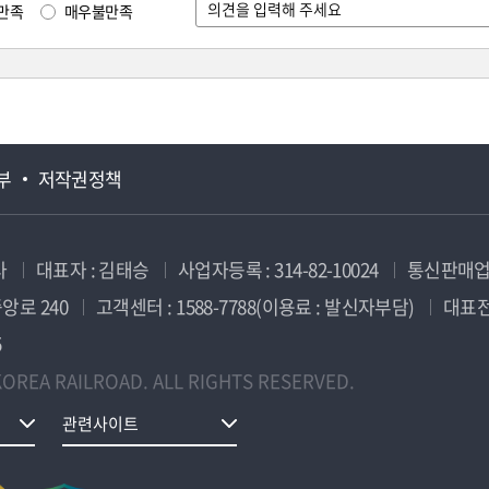
만족
매우불만족
부
저작권정책
사
대표자 : 김태승
사업자등록 : 314-82-10024
통신판매업신
앙로 240
고객센터 : 1588-7788(이용료 : 발신자부담)
대표전화
5
OREA RAILROAD. ALL RIGHTS RESERVED.
관련사이트