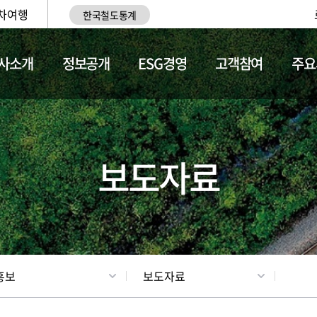
차여행
한국철도통계
사소개
정보공개
ESG경영
고객참여
주요
업
갤러리
기차소개
보도자료
홍보
보도자료