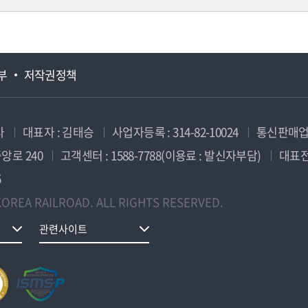
부
저작권정책
사
대표자 : 김태승
사업자등록 : 314-82-10024
통신판매업신
앙로 240
고객센터 : 1588-7788(이용료 : 발신자부담)
대표전화
5
OREA RAILROAD. ALL RIGHTS RESERVED.
관련사이트