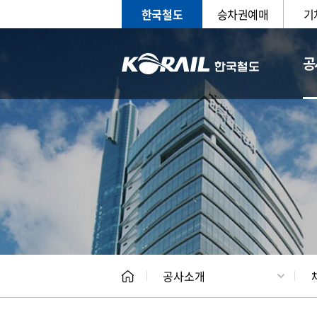
한국철도
승차권예매
기
공
CEO
일반현
공사소개