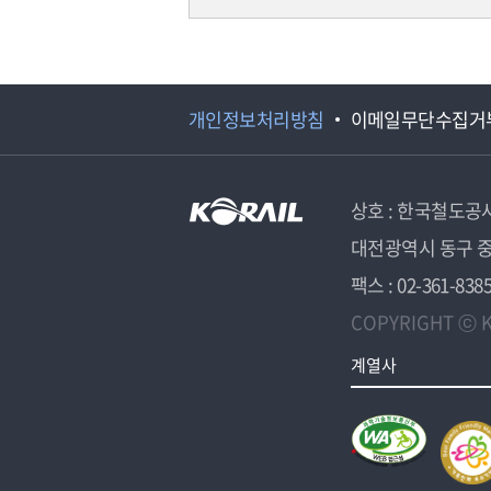
개인정보처리방침
이메일무단수집거
상호 : 한국철도공
대전광역시 동구 중
팩스 : 02-361-838
COPYRIGHT ⓒ K
계열사