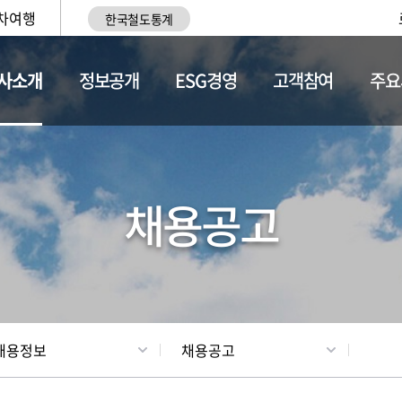
차여행
한국철도통계
사소개
정보공개
ESG경영
고객참여
주요
황
조직현황
채용정보
채용공고
채용정보
채용공고