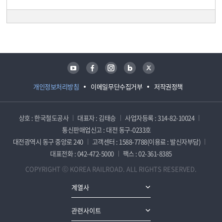
담당자 정보
담당자 정보
유튜브
페이스북
인스타그램
블로그
트위터
개인정보처리방침
이메일무단수집거부
저작권정책
상호 : 한국철도공사
대표자 : 김태승
사업자등록 : 314-82-10024
통신판매업신고 : 대전 동구-0233호
대전광역시 동구 중앙로 240
고객센터 : 1588-7788(이용료 : 발신자부담)
대표전화 : 042-472-5000
팩스 : 02-361-8385
COPYRIGHT ⓒ KOREA RAILROAD. ALL RIGHTS RESERVED.
계열사
관련사이트