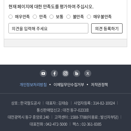
현재 페이지에 대한 만족도를 평가하여 주십시오.
콘텐츠 만족도 조사
만족도 조사
매우만족
만족
보통
불만족
매우불만족
담당자 정보
담당자 정보
유튜브
페이스북
인스타그램
블로그
트위터
개인정보처리방침
이메일무단수집거부
저작권정책
상호 : 한국철도공사
대표자 : 김태승
사업자등록 : 314-82-10024
통신판매업신고 : 대전 동구-0233호
대전광역시 동구 중앙로 240
고객센터 : 1588-7788(이용료 : 발신자부담)
대표전화 : 042-472-5000
팩스 : 02-361-8385