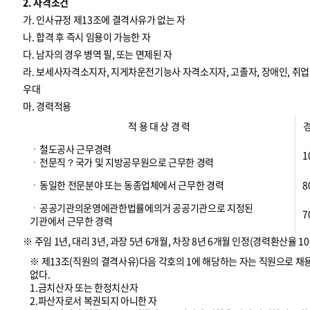
2. 자격조건
가. 인사규정 제13조에 결격사유가 없는 자
나. 합격 후 즉시 임용이 가능한 자
다. 남자의 경우 병역 필, 또는 면제된 자
라. 보세사자격소지자, 지게차운전기능사 자격소지자, 고졸자, 장애인, 
우대
마. 경력적용
적 용 대 상 경 력
ㆍ철도공사 근무경력
1
ㆍ전문직？국가 및 지방공무원으로 근무한 경력
ㆍ동일한 전문분야 또는 동종업체에서 근무한 경력
8
ㆍ공공기관의운영에관한법률에의거 공공기관으로 지정된
7
기관에서 근무한 경력
※ 주임 1년, 대리 3년, 과장 5년 6개월, 차장 8년 6개월 인정(경력환산율 10
※ 제13조(직원의 결격사유)다음 각호의 1에 해당하는 자는 직원으로 채
없다.
1.금치산자 또는 한정치산자
2.파산자로서 복권되지 아니한 자