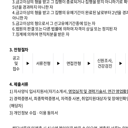
3.금고이상의 형을 받고 그 집행이 종료되거나 집행을 받지 아니하기로 확
5년을 경과하지 아니한 자
4.금고이상의 형을 받고 그 집행의 유예기간이 완료된 날로부터 2년을 
아니한 자
5.금고이상의 형으로서 그 선고유예기간중에 있는 자
6.법원의 판결 또는 다른 법률에 의하여 자격이 상실 또는 정지된 자
7.징계에 의하여 면직처분을 받은 자
3. 전형절차
공고
신원조사,
및
▶
서류전형
▶
면접전형
▶
▶
건강검진
접수
4. 제출서류
1) 자사양식 입사지원서(자기소개서,
영업실적 및 경력기술서
,
연간 영업활
2) 경력증명서, 최종학력증명서, 자격증 사본, 취업지원대상자 및 장애인확
(해당자)
3) 개인정보 수집 · 이용 동의서