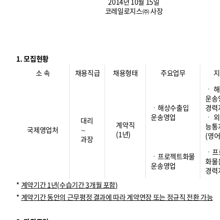
2014년 10월 15일
코레일로지스㈜ 사장
1. 모집현황
소 속
채용직급
채용형태
주요업무
지
ㆍ 
운송
ㆍ해상수출입
경력
운송영업
ㆍ 
대리
계약직
능통
국제영업처
∼
(1년)
(영어
과장
ㆍ프
ㆍ프로젝트화물
화물
운송영업
경력
*
계약기간
1
년
(
수습기간
3
개월 포함
)
*
계약기간 동안의 근무평정 결과에 따라 계약연장 또는 정규직 전환 가능