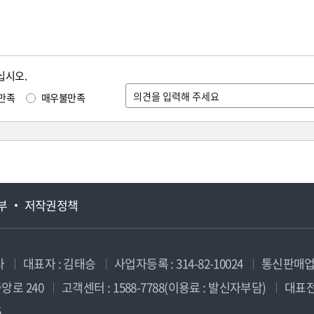
십시오.
만족
매우불만족
부
저작권정책
사
대표자 : 김태승
사업자등록 : 314-82-10024
통신판매업신
앙로 240
고객센터 : 1588-7788(이용료 : 발신자부담)
대표전화
5