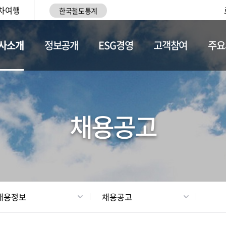
차여행
한국철도통계
사소개
정보공개
ESG경영
고객참여
주요
황
조직현황
채용정보
채용공고
채용정보
채용공고