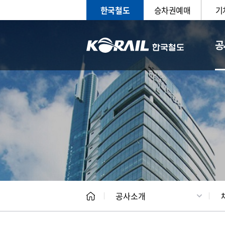
한국철도
승차권예매
기
공
CEO
일반현
공사소개