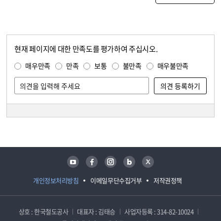
현재 페이지에 대한 만족도를 평가하여 주십시오.
콘텐츠 만족도 조사
만족도 조사
매우만족
만족
보통
불만족
매우불만족
담당자 정보
담당자 정보
유튜브
페이스북
인스타그램
블로그
트위터
개인정보처리방침
이메일무단수집거부
저작권정책
상호 : 한국철도공사
대표자 : 김태승
사업자등록 : 314-82-10024