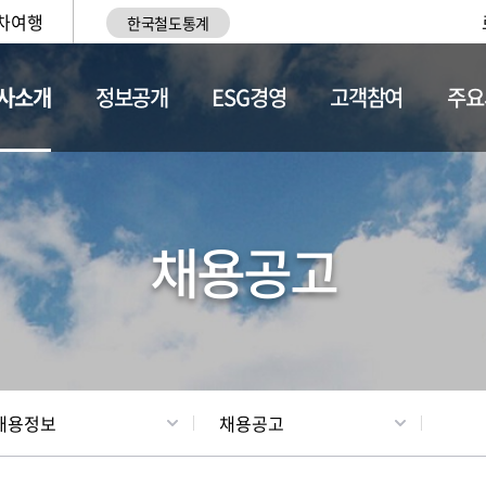
차여행
한국철도통계
사소개
정보공개
ESG경영
고객참여
주요
황
조직현황
채용정보
채용공고
채용정보
채용공고