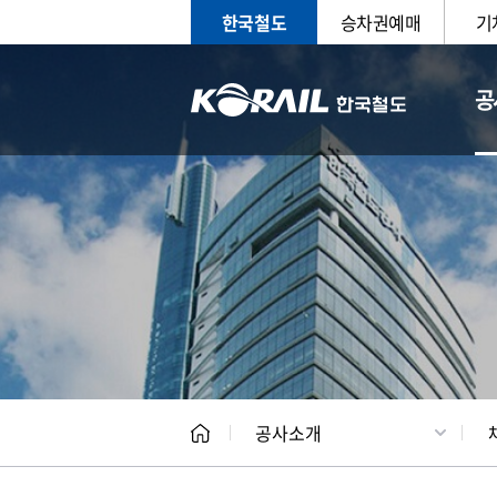
한국철도
승차권예매
기
공
CEO
일반현
공사소개