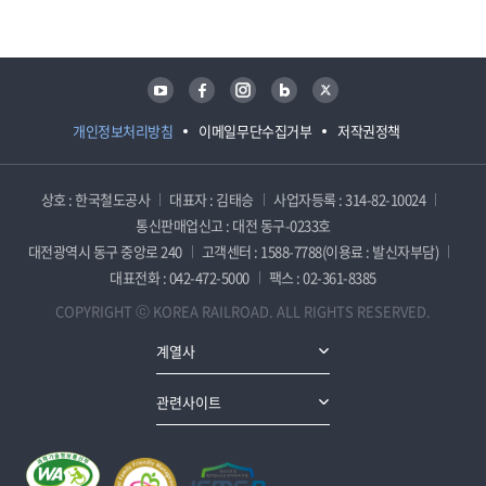
유튜브
페이스북
인스타그램
블로그
트위터
개인정보처리방침
이메일무단수집거부
저작권정책
상호 : 한국철도공사
대표자 : 김태승
사업자등록 : 314-82-10024
통신판매업신고 : 대전 동구-0233호
대전광역시 동구 중앙로 240
고객센터 : 1588-7788(이용료 : 발신자부담)
대표전화 : 042-472-5000
팩스 : 02-361-8385
COPYRIGHT ⓒ KOREA RAILROAD. ALL RIGHTS RESERVED.
계열사
관련사이트