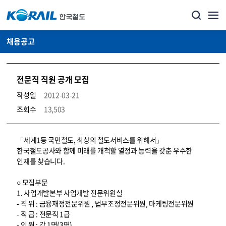
채용공고
전문직 직원 공개 모집
작성일
2012-03-21
조회수
13,503
코레일소개_경영공시_채용공고 상세보기 – 내용, 파일, 담당자 연락처로 구성
「세계1등 국민철도, 최상의 철도서비스를 위해서」
한국철도공사와 함께 미래를 개척할 열정과 능력을 갖춘 우수한
인재를 찾습니다.
○ 모집부문
1. 사업개발본부 사업개발 전문위원실
- 직 위 : 금융재정전문위원 , 법무조정전문위원, 마케팅전문위원
- 직 급 : 전문직 1급
- 인 원 : 각 1명(3명)