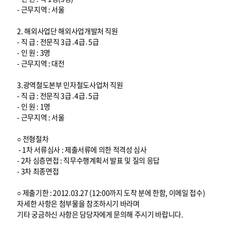
- 근무지역 : 서울
2. 해외사업단 해외사업개발처 직원
- 직 급 : 전문직 3급․4급․5급
- 인 원 : 3명
- 근무지역 : 대전
3.광역철도본부 민자철도사업처 직원
- 직 급 : 전문직 3급․4급․5급
- 인 원 : 1명
- 근무지역 : 서울
○ 전형절차
- 1차 서류심사 : 제출서류에 의한 적격성 심사
- 2차 심층면접 : 직무수행계획서 발표 및 질의 응답
- 3차 최종면접
○ 제출기한 : 2012.03.27 (12:00까지 도착 분에 한함, 이메일 접수)
자세한 사항은 첨부물을 참조하시기 바라며
기타 궁금하신 사항은 담당자에게 문의해 주시기 바랍니다.