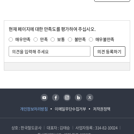
현재 페이지에 대한 만족도를 평가하여 주십시오.
콘텐츠 만족도 조사
만족도 조사
매우만족
만족
보통
불만족
매우불만족
담당자 정보
담당자 정보
유튜브
페이스북
인스타그램
블로그
트위터
개인정보처리방침
이메일무단수집거부
저작권정책
상호 : 한국철도공사
대표자 : 김태승
사업자등록 : 314-82-10024