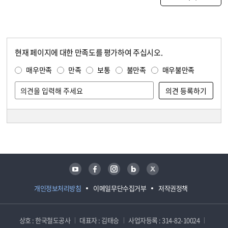
현재 페이지에 대한 만족도를 평가하여 주십시오.
콘텐츠 만족도 조사
만족도 조사
매우만족
만족
보통
불만족
매우불만족
담당자 정보
담당자 정보
유튜브
페이스북
인스타그램
블로그
트위터
개인정보처리방침
이메일무단수집거부
저작권정책
상호 : 한국철도공사
대표자 : 김태승
사업자등록 : 314-82-10024