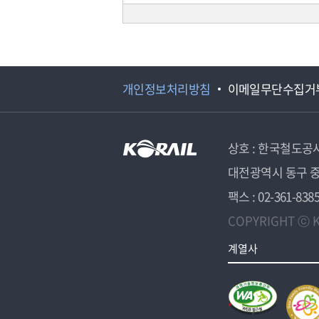
개인정보처리방침
이메일무단수집거
상호 : 한국철도공
대전광역시 동구 중
팩스 : 02-361-838
COPYRIGHT ⓒ K
계열사