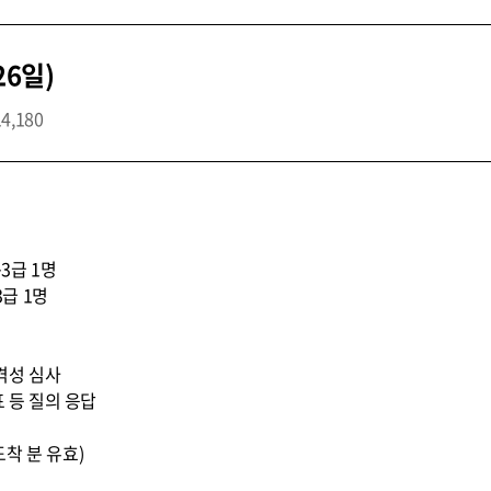
26일)
14,180
3급 1명
3급 1명
적격성 심사
표 등 질의 응답
지 도착 분 유효)