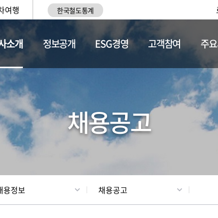
차여행
한국철도통계
사소개
정보공개
ESG경영
고객참여
주요
황
조직현황
채용정보
채용공고
채용정보
채용공고