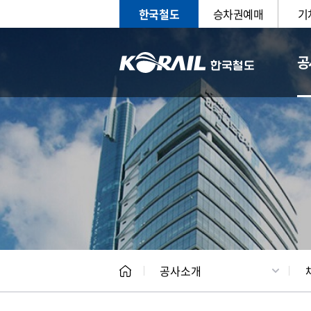
한국철도
승차권예매
기
공
CEO
일반현
공사소개