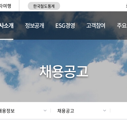
차여행
한국철도통계
사소개
정보공개
ESG경영
고객참여
주요
황
조직현황
채용정보
채용공고
채용정보
채용공고