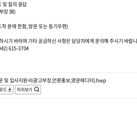
표 및 질의 응답
부장 限)
0까지 도착 분에 한함, 방문 또는 등기우편)
하시기 바라며 기타 궁금하신 사항은 담당자에게 문의해 주시기 바랍니
) 615-3704
문 및 입사지원서(광고부장,언론홍보,영문에디터).hwp
로드
미리보기