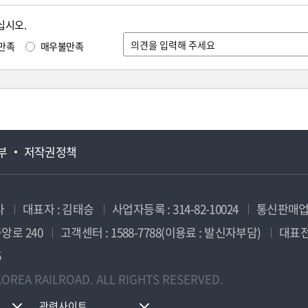
십시오.
만족
매우불만족
부
저작권정책
사
대표자 : 김태승
사업자등록 : 314-82-10024
통신판매업신
앙로 240
고객센터 : 1588-7788(이용료 : 발신자부담)
대표전화
5
OREA RAILROAD. ALL RIGHTS RESERVED.
관련사이트