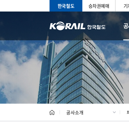
한국철도
승차권예매
기
공
CEO
일반현
공사소개