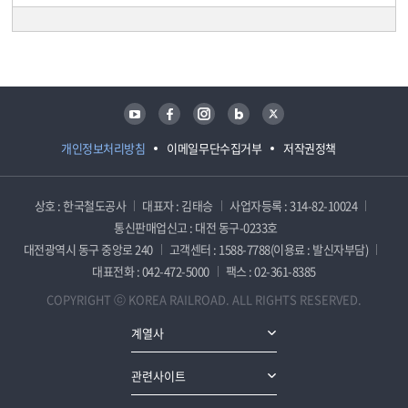
담당자 정보
담당자 정보
유튜브
페이스북
인스타그램
블로그
트위터
개인정보처리방침
이메일무단수집거부
저작권정책
상호 : 한국철도공사
대표자 : 김태승
사업자등록 : 314-82-10024
통신판매업신고 : 대전 동구-0233호
대전광역시 동구 중앙로 240
고객센터 : 1588-7788(이용료 : 발신자부담)
대표전화 : 042-472-5000
팩스 : 02-361-8385
COPYRIGHT ⓒ KOREA RAILROAD. ALL RIGHTS RESERVED.
계열사
관련사이트