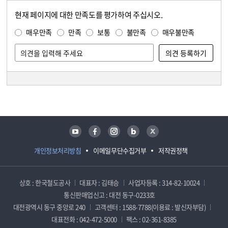
현재 페이지에 대한 만족도를 평가하여 주십시오.
콘텐츠 만족도 조사
만족도 조사
매우만족
만족
보통
불만족
매우불만족
담당자 정보
담당자 정보
유튜브
페이스북
인스타그램
블로그
트위터
개인정보처리방침
이메일무단수집거부
저작권정책
상호 : 한국철도공사
대표자 : 김태승
사업자등록 : 314-82-10024
통신판매업신고 : 대전 동구-0233호
대전광역시 동구 중앙로 240
고객센터 : 1588-7788(이용료 : 발신자부담)
대표전화 : 042-472-5000
팩스 : 02-361-8385