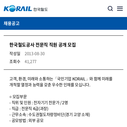
채용공고
한국철도공사 전문직 직원 공개 모집
작성일
2013-08-30
조회수
41,277
코레일소개_경영공시_채용공고 상세보기 – 내용, 파일, 담당자 연락처로 구성
고객, 환경, 미래와 소통하는「국민기업 KORAIL」와 함께 미래를
개척할 열정과 능력을 갖춘 우수한 인재를 모십니다.
○ 모집부문
- 직위 및 인원 : 전자기기 전문가 / 2명
- 직급 : 전문직 4급(과장)
- 근무소속 : 수도권철도차량정비단(경기 고양 소재)
- 공모방법 : 외부 공모