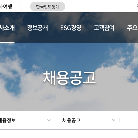
차여행
한국철도통계
사소개
정보공개
ESG경영
고객참여
주요
황
조직현황
채용정보
채용공고
채용정보
채용공고