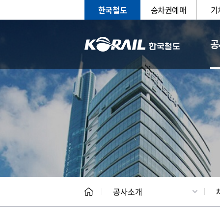
한국철도
승차권예매
기
공
CEO
일반현
공사소개