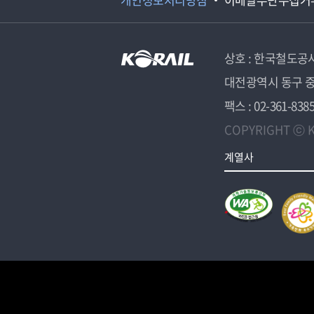
상호 : 한국철도공
대전광역시 동구 중
팩스 : 02-361-838
COPYRIGHT ⓒ K
계열사