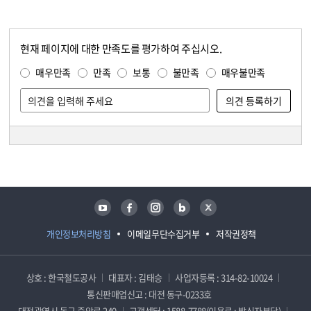
현재 페이지에 대한 만족도를 평가하여 주십시오.
콘텐츠 만족도 조사
만족도 조사
매우만족
만족
보통
불만족
매우불만족
담당자 정보
담당자 정보
유튜브
페이스북
인스타그램
블로그
트위터
개인정보처리방침
이메일무단수집거부
저작권정책
상호 : 한국철도공사
대표자 : 김태승
사업자등록 : 314-82-10024
통신판매업신고 : 대전 동구-0233호
대전광역시 동구 중앙로 240
고객센터 : 1588-7788(이용료 : 발신자부담)