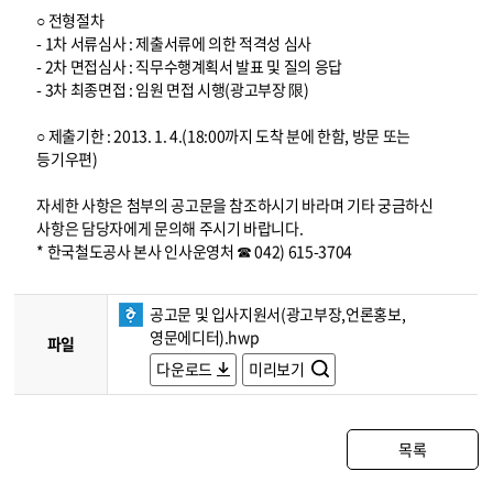
○ 전형절차
- 1차 서류심사 : 제출서류에 의한 적격성 심사
- 2차 면접심사 : 직무수행계획서 발표 및 질의 응답
- 3차 최종면접 : 임원 면접 시행(광고부장 限)
○ 제출기한 : 2013. 1. 4.(18:00까지 도착 분에 한함, 방문 또는
등기우편)
자세한 사항은 첨부의 공고문을 참조하시기 바라며 기타 궁금하신
사항은 담당자에게 문의해 주시기 바랍니다.
* 한국철도공사 본사 인사운영처 ☎ 042) 615-3704
공고문 및 입사지원서(광고부장,언론홍보,
영문에디터).hwp
파일
다운로드
미리보기
목록