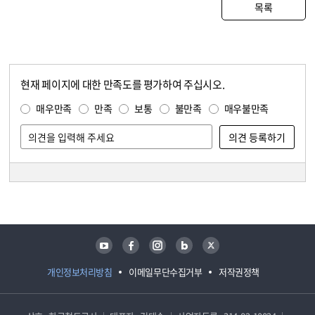
목록
현재 페이지에 대한 만족도를 평가하여 주십시오.
콘텐츠 만족도 조사
만족도 조사
매우만족
만족
보통
불만족
매우불만족
담당자 정보
담당자 정보
유튜브
페이스북
인스타그램
블로그
트위터
개인정보처리방침
이메일무단수집거부
저작권정책