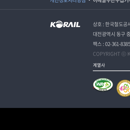
상호 : 한국철도공
대전광역시 동구 중
팩스 : 02-361-838
COPYRIGHT ⓒ K
계열사