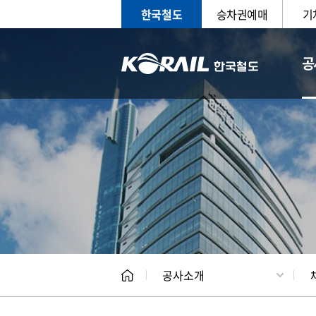
한국철도
승차권예매
기
공
CEO
일반현
공사소개