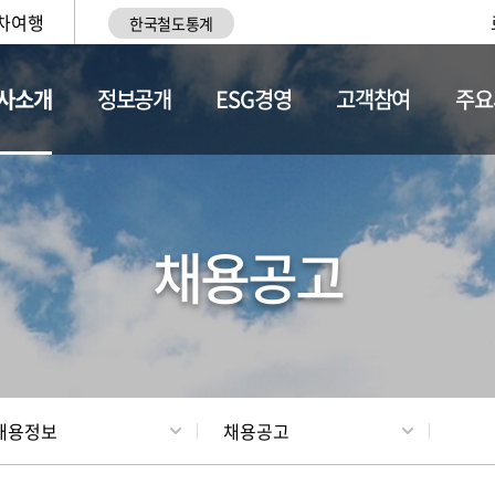
차여행
한국철도통계
사소개
정보공개
ESG경영
고객참여
주요
황
조직현황
채용정보
채용공고
채용정보
채용공고