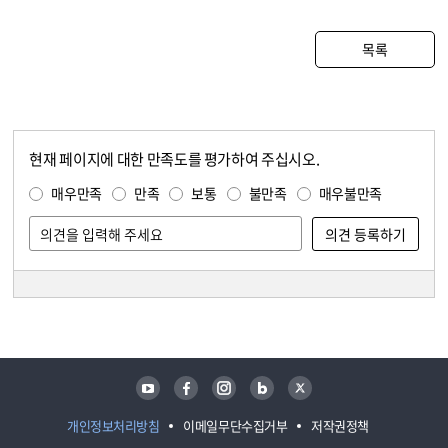
목록
현재 페이지에 대한 만족도를 평가하여 주십시오.
콘텐츠 만족도 조사
만족도 조사
매우만족
만족
보통
불만족
매우불만족
담당자 정보
담당자 정보
유튜브
페이스북
인스타그램
블로그
트위터
개인정보처리방침
이메일무단수집거부
저작권정책