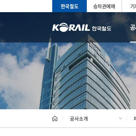
한국철도
승차권예매
기
공
CEO
일반현
공사소개