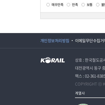
매우만족
만족
보통
불
개인정보처리방침
이메일무단수집거
상호 : 한국철도공
대전광역시 동구 중
팩스 : 02-361-838
COPYRIGHT ⓒ K
계열사