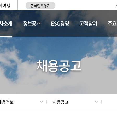
차여행
한국철도통계
사소개
정보공개
ESG경영
고객참여
주요
황
조직현황
채용정보
채용공고
채용정보
채용공고