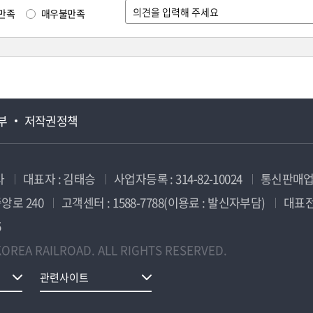
만족
매우불만족
부
저작권정책
사
대표자 : 김태승
사업자등록 : 314-82-10024
통신판매업신
앙로 240
고객센터 : 1588-7788(이용료 : 발신자부담)
대표전화
5
OREA RAILROAD. ALL RIGHTS RESERVED.
관련사이트