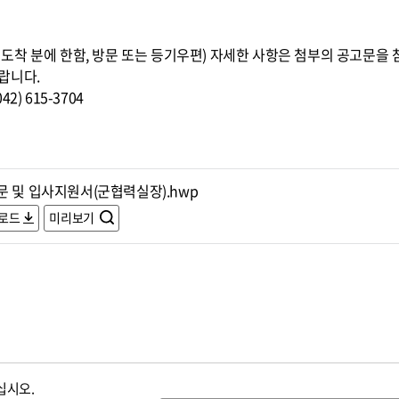
8:00까지 도착 분에 한함, 방문 또는 등기우편) 자세한 사항은 첨부의 공고
랍니다.
) 615-3704
문 및 입사지원서(군협력실장).hwp
로드
미리보기
십시오.