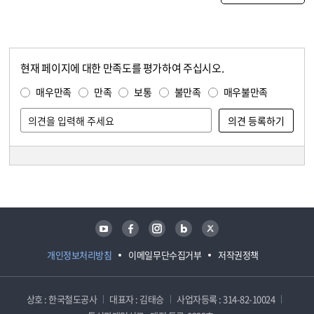
현재 페이지에 대한 만족도를 평가하여 주십시오.
콘텐츠 만족도 조사
만족도 조사
매우만족
만족
보통
불만족
매우불만족
담당자 정보
담당자 정보
유튜브
페이스북
인스타그램
블로그
트위터
개인정보처리방침
이메일무단수집거부
저작권정책
상호 : 한국철도공사
대표자 : 김태승
사업자등록 : 314-82-10024