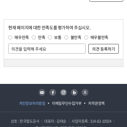
현재 페이지에 대한 만족도를 평가하여 주십시오.
콘텐츠 만족도 조사
만족도 조사
매우만족
만족
보통
불만족
매우불만족
담당자 정보
담당자 정보
유튜브
페이스북
인스타그램
블로그
트위터
개인정보처리방침
이메일무단수집거부
저작권정책
상호 : 한국철도공사
대표자 : 김태승
사업자등록 : 314-82-10024