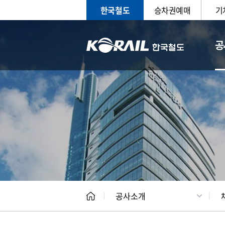
한국철도
승차권예매
기
공
CEO
일반현
공사소개