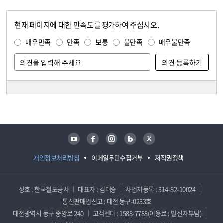
현재 페이지에 대한 만족도를 평가하여 주십시오.
콘텐츠 만족도 조사
만족도 조사
매우만족
만족
보통
불만족
매우불만족
담당자 정보
담당자 정보
유튜브
페이스북
인스타그램
블로그
트위터
개인정보처리방침
이메일무단수집거부
저작권정책
상호 : 한국철도공사
대표자 : 김태승
사업자등록 : 314-82-10024
통신판매업신고 : 대전 동구-0233호
대전광역시 동구 중앙로 240
고객센터 : 1588-7788(이용료 : 발신자부담)