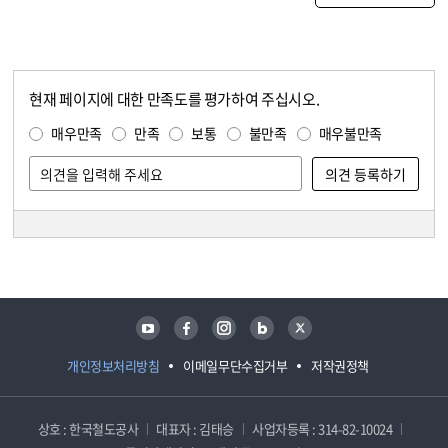
현재 페이지에 대한 만족도를 평가하여 주십시오.
콘텐츠 만족도 조사
만족도 조사
매우만족
만족
보통
불만족
매우불만족
담당자 정보
담당자 정보
유튜브
페이스북
인스타그램
블로그
트위터
개인정보처리방침
이메일무단수집거부
저작권정책
상호 : 한국철도공사
대표자 : 김태승
사업자등록 : 314-82-10024