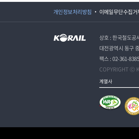
개인정보처리방침
이메일무단수집거
상호 : 한국철도공
대전광역시 동구 중
팩스 : 02-361-838
COPYRIGHT ⓒ K
계열사