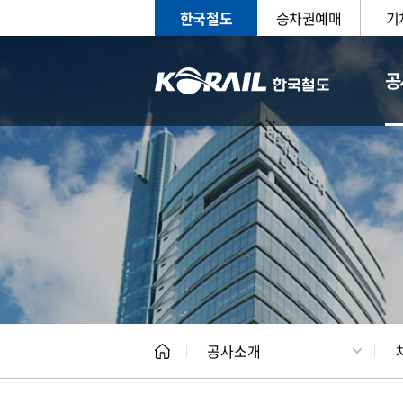
한국철도
승차권예매
기
공
CEO
일반현
공사소개