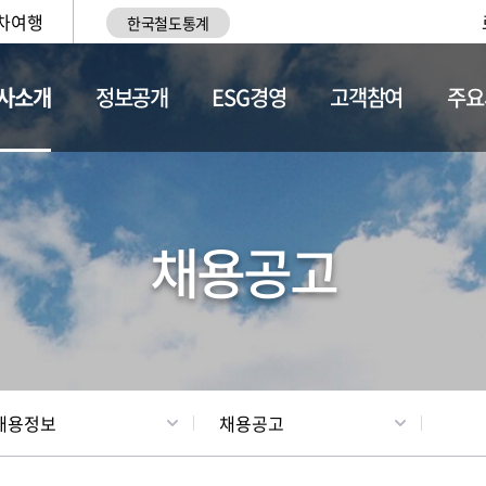
차여행
한국철도통계
사소개
정보공개
ESG경영
고객참여
주요
황
조직현황
채용정보
채용공고
채용정보
채용공고